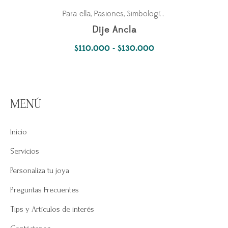
Para ella
Pasiones
Simbología Del Alma
,
,
Dije Ancla
Rango
$
110.000
-
$
130.000
de
precios:
desde
MENÚ
$110.000
hasta
Inicio
$130.000
Servicios
Personaliza tu joya
Preguntas Frecuentes
Tips y Artículos de interés