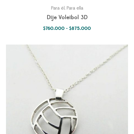
Para él
Para ella
,
Dije Voleibol 3D
Rango
$
760.000
-
$
875.000
de
precios:
desde
$760.000
hasta
$875.000