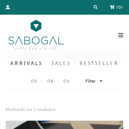
(
0
)
ARRIVALS
SALES
BESTSELLER
Filter
05
04
03
Ordenado
Mostrando los 2 resultados
por
los