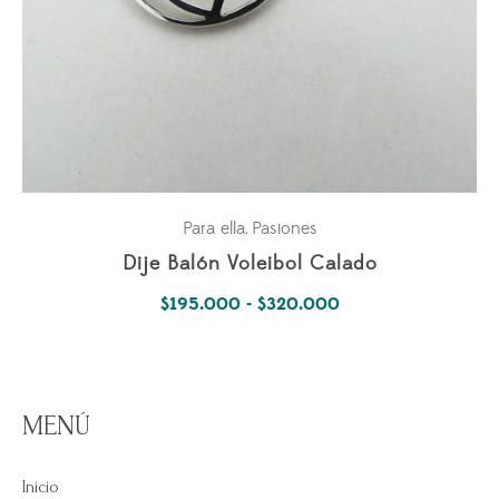
Para ella
Pasiones
,
Dije Balón Voleibol Calado
Rango
$
195.000
-
$
320.000
de
precios:
desde
MENÚ
$195.000
hasta
Inicio
$320.000