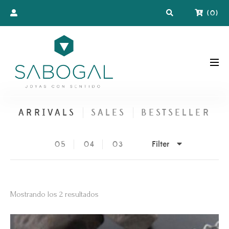
(
0
)
ARRIVALS
SALES
BESTSELLER
Filter
05
04
03
Ordenado
Mostrando los 2 resultados
por
los