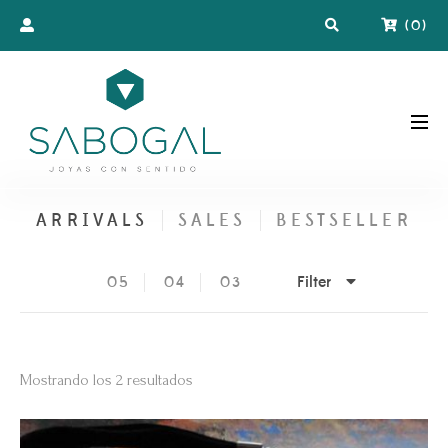
(
0
)
ARRIVALS
SALES
BESTSELLER
Filter
05
04
03
Ordenado
Mostrando los 2 resultados
por
los