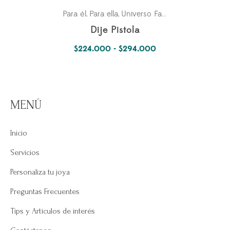
Para él
Para ella
Universo Fantástico
,
,
Dije Pistola
Rango
$
224.000
-
$
294.000
de
precios:
desde
MENÚ
$224.000
hasta
Inicio
$294.000
Servicios
Personaliza tu joya
Preguntas Frecuentes
Tips y Artículos de interés