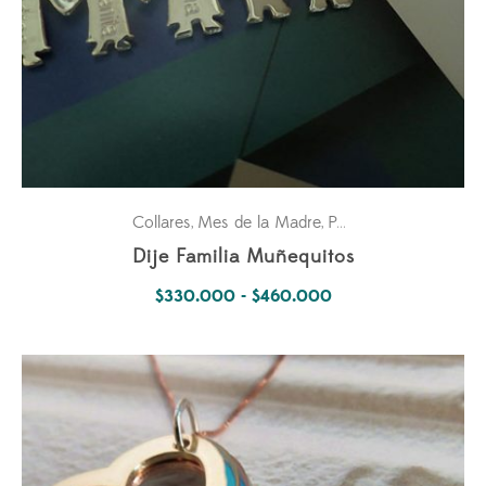
Collares
Mes de la Madre
Para ella
Pasiones
,
,
,
Dije Familia Muñequitos
Rango
$
330.000
-
$
460.000
de
precios:
desde
$330.000
hasta
$460.000