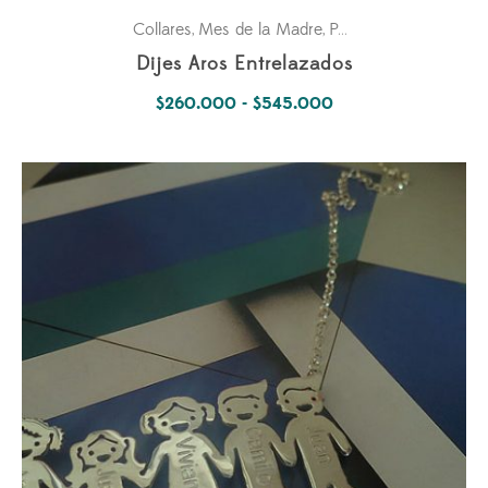
Collares
Mes de la Madre
Para ella
Pasiones
,
,
,
Dijes Aros Entrelazados
Rango
$
260.000
-
$
545.000
de
precios:
desde
$260.000
hasta
$545.000