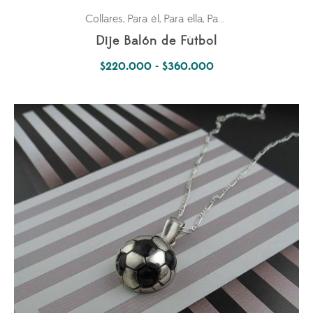
Collares
Para él
Para ella
Pasiones
,
,
,
Dije Balón de Fútbol
Rango
$
220.000
-
$
360.000
de
precios:
desde
$220.000
hasta
$360.000