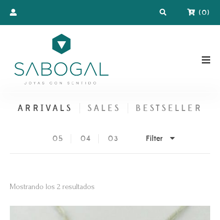
(
0
)
ARRIVALS
SALES
BESTSELLER
Filter
05
04
03
Ordenado
Mostrando los 2 resultados
por
los