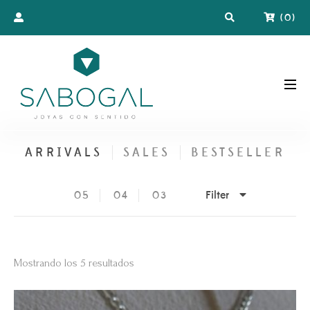
(
0
)
ARRIVALS
SALES
BESTSELLER
Filter
05
04
03
Ordenado
Mostrando los 5 resultados
por
los