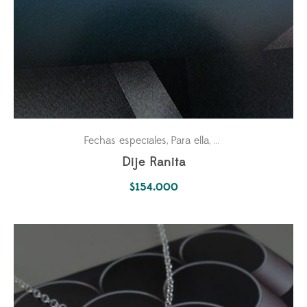
Fechas especiales
Para ella
Pasiones
,
,
Dije Ranita
$
154.000