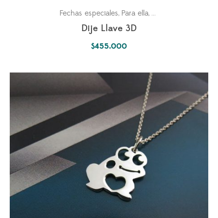
Fechas especiales
Para ella
Pasiones
,
,
Dije Llave 3D
$
455.000