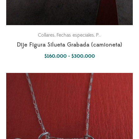
Collares
Fechas especiales
Para él
Pasiones
,
,
,
Dije Figura Silueta Grabada (camioneta)
Rango
$
160.000
-
$
300.000
de
precios:
desde
$160.000
hasta
$300.000