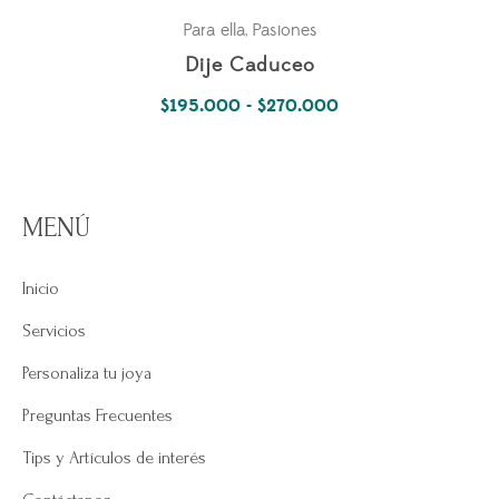
Para ella
Pasiones
,
Dije Caduceo
Rango
$
195.000
-
$
270.000
de
precios:
desde
MENÚ
$195.000
hasta
Inicio
$270.000
Servicios
Personaliza tu joya
Preguntas Frecuentes
Tips y Artículos de interés