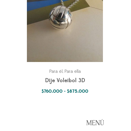
Para él
Para ella
,
Dije Voleibol 3D
Rango
$
760.000
-
$
875.000
de
precios:
desde
MENÚ
$760.000