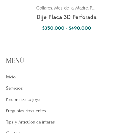
Collares
Mes de la Madre
Para ella
Pasiones
,
,
,
Dije Placa 3D Perforada
Rango
$
350.000
-
$
490.000
de
precios:
desde
MENÚ
$350.000
hasta
Inicio
$490.000
Servicios
Personaliza tu joya
Preguntas Frecuentes
Tips y Artículos de interés