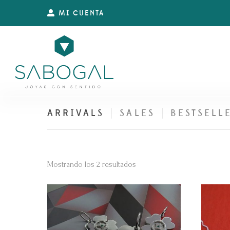
MI CUENTA
ARRIVALS
SALES
BESTSELL
Ordenado
Mostrando los 2 resultados
por
los
últimos