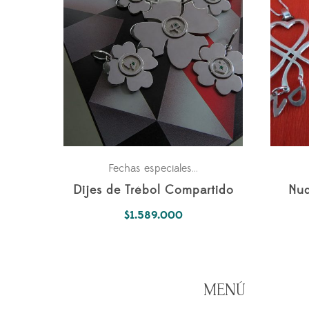
Para ella
Pasiones
Fechas especiales
,
,
Dijes de Trébol Compartido
Nud
$
1.589.000
MENÚ