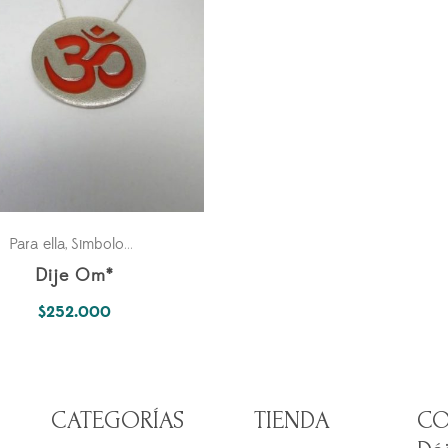
Para ella
Simbología Del Alma
,
Dije Om*
$
252.000
CATEGORÍAS
TIENDA
CO