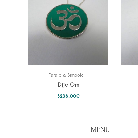
Para ella
Simbología Del Alma
,
Dije Om
$
238.000
MENÚ