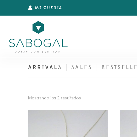
MI CUENTA
ARRIVALS
SALES
BESTSELL
Ordenado
Mostrando los 2 resultados
por
los
últimos