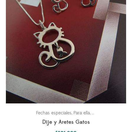
Fechas especiales
Para ella
Petlovers
,
,
Dije y Aretes Gatos