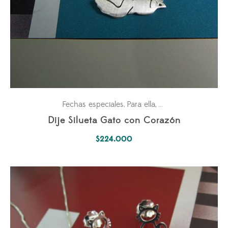
Fechas especiales
Para ella
Petlovers
,
,
Dije Silueta Gato con Corazón
$
224.000