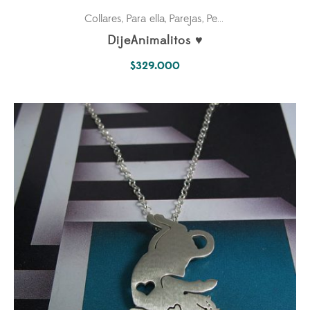
Collares
Para ella
Parejas
Petlovers
,
,
,
DijeAnimalitos ♥
$
329.000