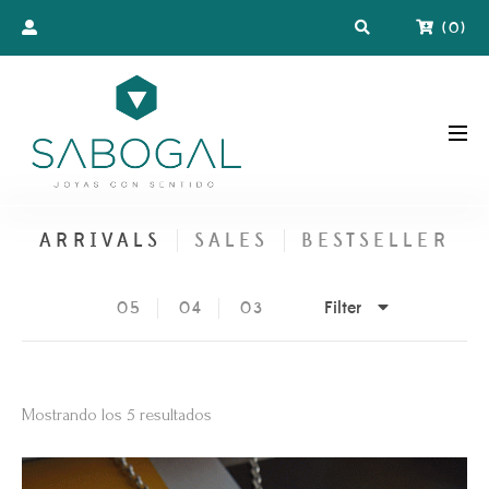
(
0
)
ARRIVALS
SALES
BESTSELLER
Filter
05
04
03
Ordenado
Mostrando los 5 resultados
por
los