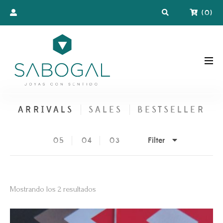
(
0
)
ARRIVALS
SALES
BESTSELLER
Filter
05
04
03
Ordenado
Mostrando los 2 resultados
por
los