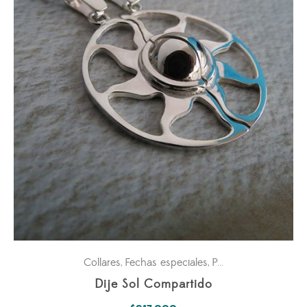
Collares
Fechas especiales
Para los dos
Parejas
,
,
,
Dije Sol Compartido