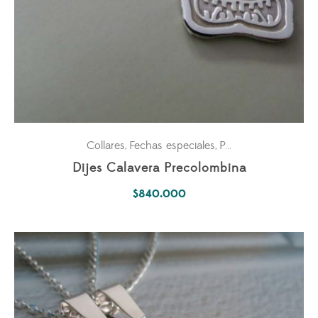
Collares
Fechas especiales
Para los dos
Parejas
,
,
,
Dijes Calavera Precolombina
$
840.000