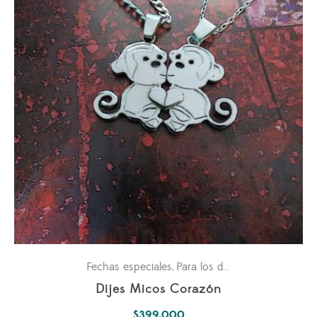
Fechas especiales
Para los dos
Parejas
,
,
Dijes Micos Corazón
$
399.000