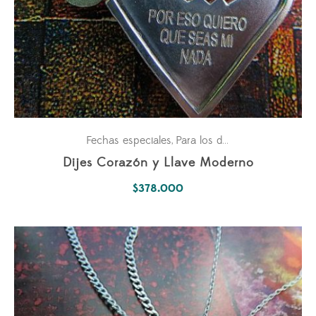
Fechas especiales
Para los dos
Parejas
,
,
Dijes Corazón y Llave Moderno
$
378.000