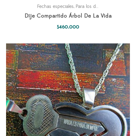
Fechas especiales
Para los dos
Parejas
Simbolo
,
,
,
Dije Compartido Árbol De La Vida
$
460.000