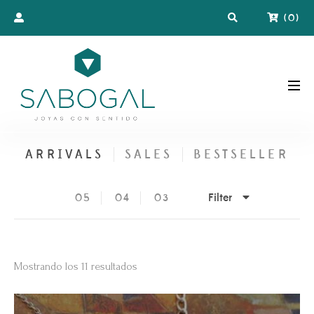
(
0
)
ARRIVALS
SALES
BESTSELLER
Filter
05
04
03
Ordenado
Mostrando los 11 resultados
por
los