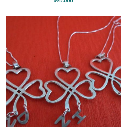
$
917.000