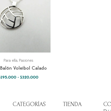
Para ella
Pasiones
,
 Balón Voleibol Calado
Rango
$
195.000
-
$
320.000
de
precios:
desde
CATEGORÍAS
TIENDA
CO
$195.000