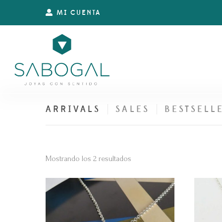
MI CUENTA
ARRIVALS
SALES
BESTSELL
Ordenado
Mostrando los 2 resultados
por
los
últimos