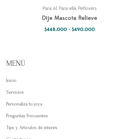
Para él
Para ella
Petlovers
,
,
Dije Mascota Relieve
Rango
$
448.000
-
$
490.000
de
precios:
desde
MENÚ
$448.000
hasta
Inicio
$490.000
Servicios
Personaliza tu joya
Preguntas Frecuentes
Tips y Artículos de interés