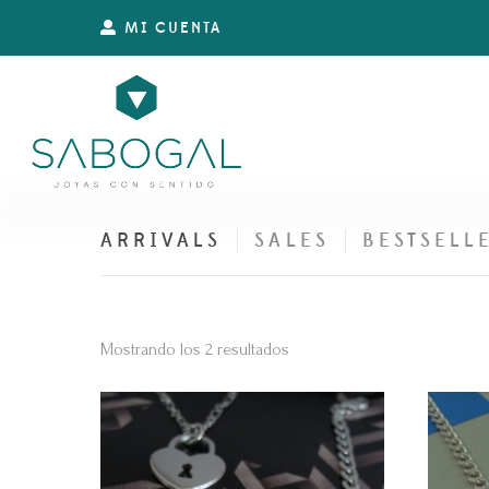
MI CUENTA
ARRIVALS
SALES
BESTSELL
Ordenado
Mostrando los 2 resultados
por
los
últimos