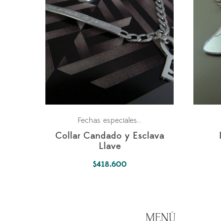
Para los dos
Para los do
Fechas especiales
,
,
Collar Candado y Esclava
Llave
$
418.600
MENÚ