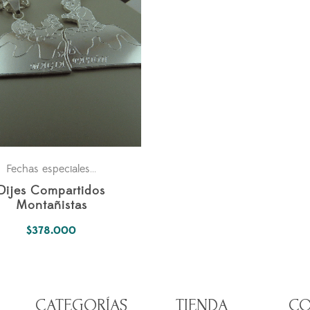
s
Parejas
Para los dos
,
Fechas especiales
,
Dijes Compartidos
Montañistas
$
378.000
CATEGORÍAS
TIENDA
CO