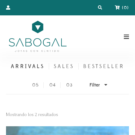
(
0
)
ARRIVALS
SALES
BESTSELLER
Filter
05
04
03
Ordenado
Mostrando los 2 resultados
por
los