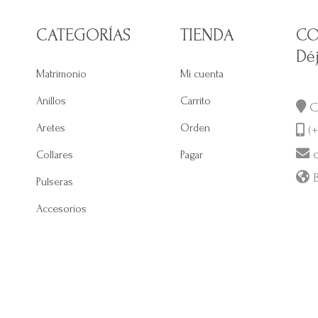
CATEGORÍAS
TIENDA
CO
Dé
Matrimonio
Mi cuenta
Anillos
Carrito
Ca
Aretes
Orden
(+
c
Collares
Pagar
B
Pulseras
Accesorios
s