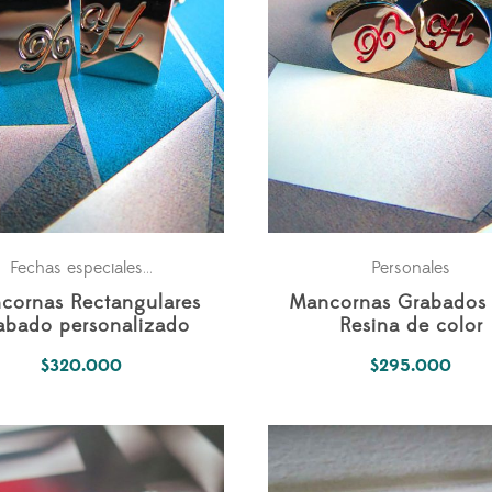
Personales
Personales
Fechas especiales
,
cornas Rectangulares
Mancornas Grabados
abado personalizado
Resina de color
$
320.000
$
295.000