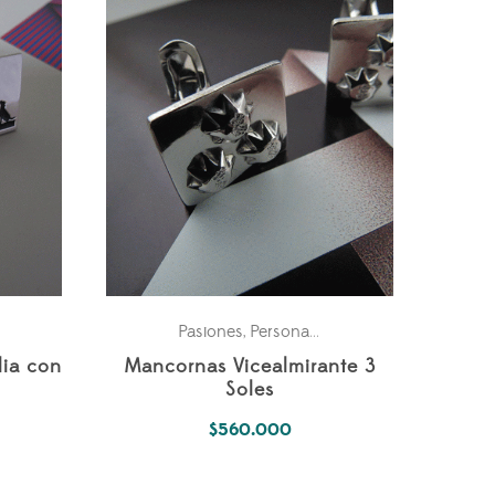
Pasiones
Personales
,
lia con
Mancornas Vicealmirante 3
Soles
$
560.000