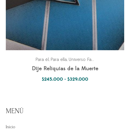
Para él
Para ella
Universo Fantástico
,
,
Dije Reliquias de la Muerte
Rango
$
245.000
-
$
329.000
de
precios:
desde
MENÚ
$245.000
hasta
Inicio
$329.000