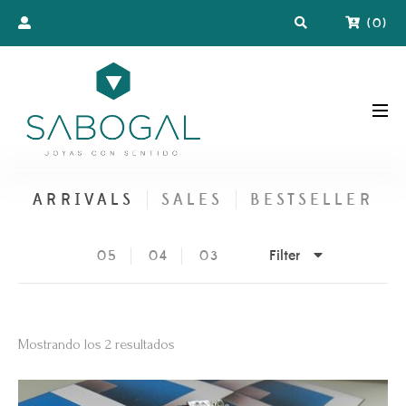
(
0
)
ARRIVALS
SALES
BESTSELLER
Filter
05
04
03
Ordenado
Mostrando los 2 resultados
por
los