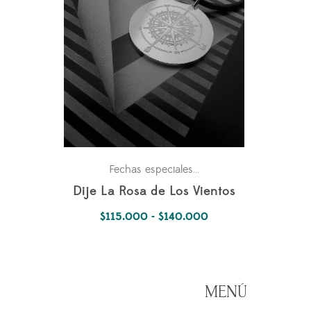
Para él
Para ella
Pasion
Fechas especiales
,
,
,
Dije La Rosa de Los Vientos
Rango
$
115.000
-
$
140.000
de
precios:
desde
MENÚ
$115.000