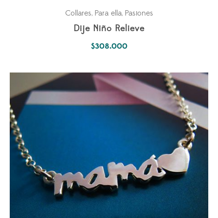
Collares
Para ella
Pasiones
,
,
Dije Niño Relieve
$
308.000