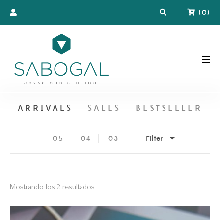
(
0
)
ARRIVALS
SALES
BESTSELLER
Filter
05
04
03
Ordenado
Mostrando los 2 resultados
por
los