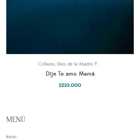
Collares
Mes de la Madre
Para ella
Pasiones
,
,
,
Dije Te amo Mamá
$
210.000
MENÚ
Inicio