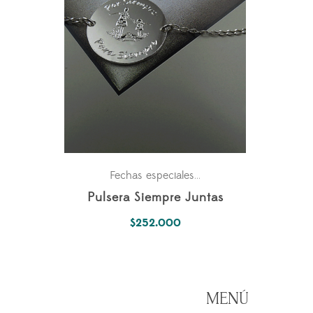
Para ella
Fechas especiales
,
Pulsera Siempre Juntas
$
252.000
MENÚ