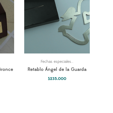
Personales
Simbología 
Fechas especiales
,
,
Bronce
Retablo Ángel de la Guarda
$
235.000