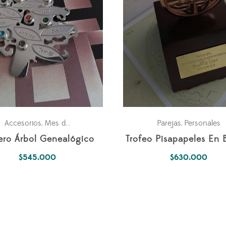
es
Accesorios
Mes de la Madre
Pasiones
Personales
Parejas
Personales
,
,
,
,
ero Árbol Genealógico
Trofeo Pisapapeles En 
$
545.000
$
630.000