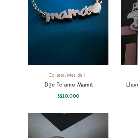
Collares
Mes de la Madre
Para ella
Pasion
,
,
,
Dije Te amo Mamá
Llav
$
210.000