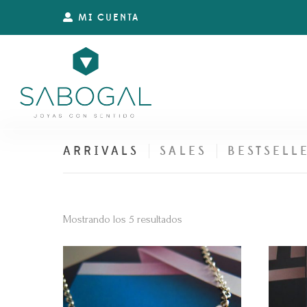
MI CUENTA
ARRIVALS
SALES
BESTSELL
Ordenado
Mostrando los 5 resultados
por
los
últimos