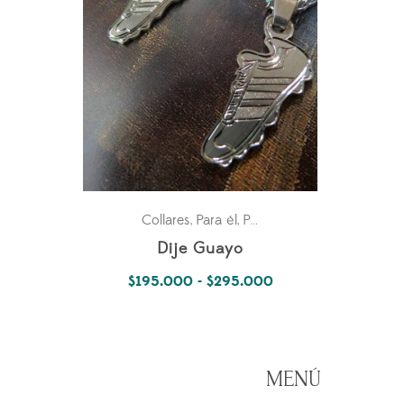
Collares
Para él
Para ella
Pasiones
,
,
,
Dije Guayo
Rango
$
195.000
-
$
295.000
de
precios:
desde
MENÚ
$195.000