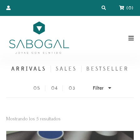
(
0
)
ARRIVALS
SALES
BESTSELLER
Filter
05
04
03
Ordenado
Mostrando los 5 resultados
por
precio: